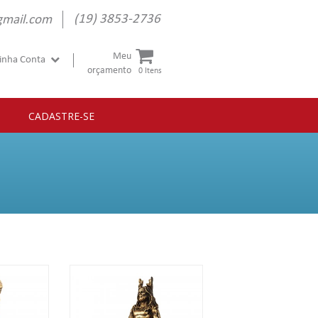
(19) 3853-2736
gmail.com
Meu
inha Conta
orçamento
0 Itens
CADASTRE-SE