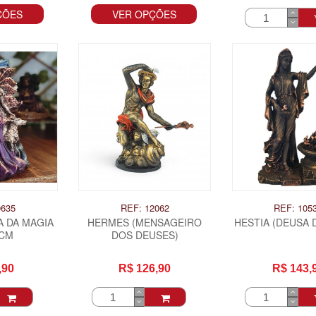
ÇÕES
VER OPÇÕES
0635
REF: 12062
REF: 105
A DA MAGIA
HERMES (MENSAGEIRO
HESTIA (DEUSA 
5CM
DOS DEUSES)
,90
R$ 126,90
R$ 143,