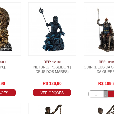
0500
REF: 12018
REF: 120
 PQ.
NETUNO/ POSEIDON (
ODIN (DEUS DA 
DEUS DOS MARES)
DA GUER
,90
R$ 126,90
R$ 189,
ÇÕES
VER OPÇÕES