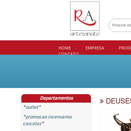
HOME
EMPRESA
PROD
CONTATO
DEUSES
Departamentos
*outlet*
*promocao incensarios
cascatas*