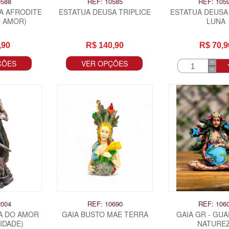
0588
REF: 10585
REF: 105
A AFRODITE
ESTATUA DEUSA TRIPLICE
ESTATUA DEUSA 
O AMOR)
LUNA
,90
R$ 140,90
R$ 70,9
ÇÕES
VER OPÇÕES
2004
REF: 10690
REF: 106
SA DO AMOR
GAIA BUSTO MAE TERRA
GAIA GR - GUA
IDADE)
NATURE