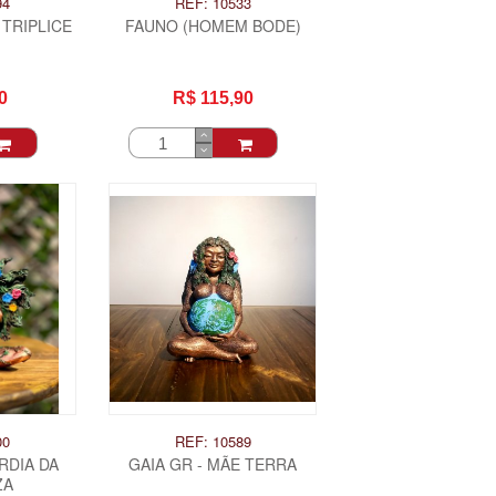
94
REF: 10533
TRIPLICE
FAUNO (HOMEM BODE)
0
R$ 115,90
00
REF: 10589
RDIA DA
GAIA GR - MÃE TERRA
ZA