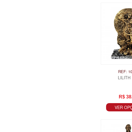
REF: 1
LILITH
R$ 38
VER OP