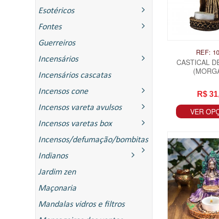
Esotéricos
Fontes
Guerreiros
REF: 1
Incensários
CASTICAL D
(MORG
Incensários cascatas
Incensos cone
R$ 31
Incensos vareta avulsos
VER OP
Incensos varetas box
Incensos/defumação/bombitas
Indianos
ITAS
Jardim zen
Maçonaria
Mandalas vidros e filtros