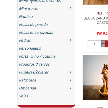
Mensageiros dos ventos
Miniaturas
REF: 1
Nautico
DEUSA DANU 
CASTI
Peças de parede
Peças envernizadas
R$ 54
Pedras
Personagens
Porta vinho / cozinha
Produtos diversos
Pulseiras/colares
Religiosos
Umbanda
Velas