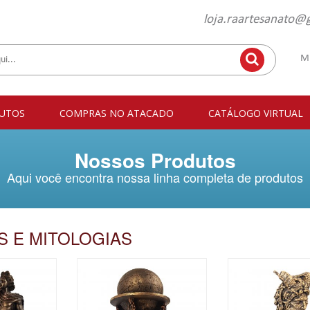
loja.raartesanato@
M
UTOS
COMPRAS NO ATACADO
CATÁLOGO VIRTUAL
Nossos Produtos
Aqui você encontra nossa linha completa de produtos
 E MITOLOGIAS