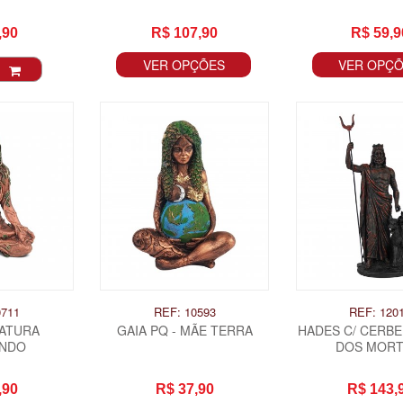
,90
R$ 107,90
R$ 59,9
VER OPÇÕES
VER OPÇ
0711
REF: 10593
REF: 120
IATURA
GAIA PQ - MÃE TERRA
HADES C/ CERBE
ANDO
DOS MORT
,90
R$ 37,90
R$ 143,