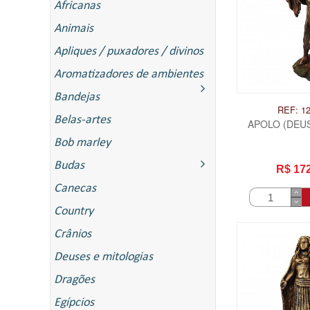
Africanas
Animais
Apliques / puxadores / divinos
Aromatizadores de ambientes
Bandejas
REF: 1
Belas-artes
APOLO (DEU
Bob marley
Budas
R$ 17
Canecas
Country
Crânios
Deuses e mitologias
Dragões
Egípcios