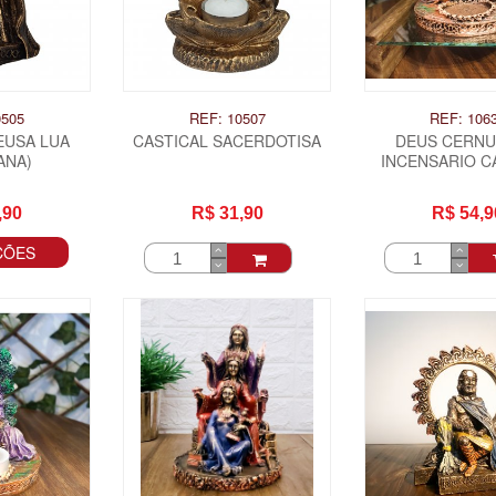
0505
REF: 10507
REF: 106
EUSA LUA
CASTICAL SACERDOTISA
DEUS CERN
ANA)
INCENSARIO C
,90
R$ 31,90
R$ 54,9
ÇÕES