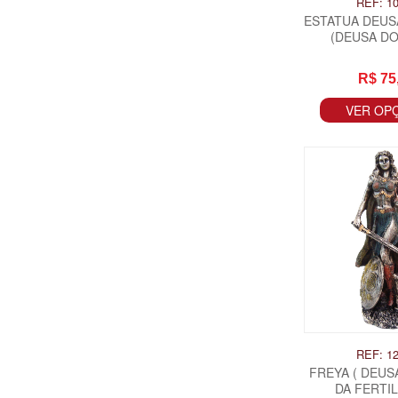
REF: 1
ESTATUA DEUS
(DEUSA D
R$ 75
VER OP
REF: 1
FREYA ( DEU
DA FERTIL