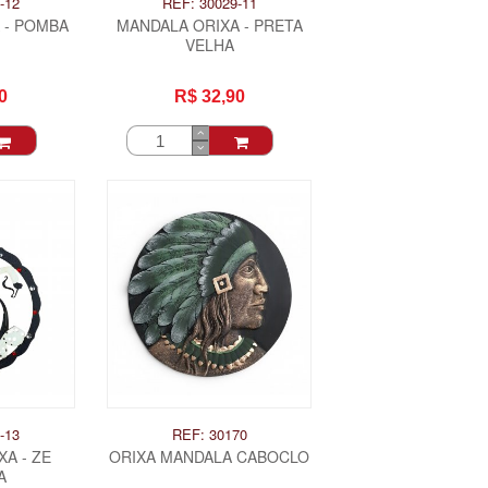
-12
REF: 30029-11
 - POMBA
MANDALA ORIXA - PRETA
VELHA
0
R$ 32,90
-13
REF: 30170
A - ZE
ORIXA MANDALA CABOCLO
A