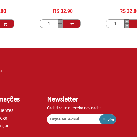
,90
R$ 32,90
R$ 32,9
a -
rmações
Newsletter
Cadastre-se e receba novidades
quentes
rega
Enviar
lução