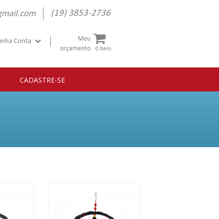
(19) 3853-2736
gmail.com
Meu
inha Conta
orçamento
0 Itens
CADASTRE-SE