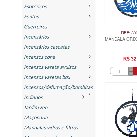
Esotéricos
Fontes
Guerreiros
REF: 30
Incensários
MANDALA ORIXA
Incensários cascatas
Incensos cone
R$ 32
Incensos vareta avulsos
Incensos varetas box
Incensos/defumação/bombitas
Indianos
ITAS
Jardim zen
Maçonaria
Mandalas vidros e filtros