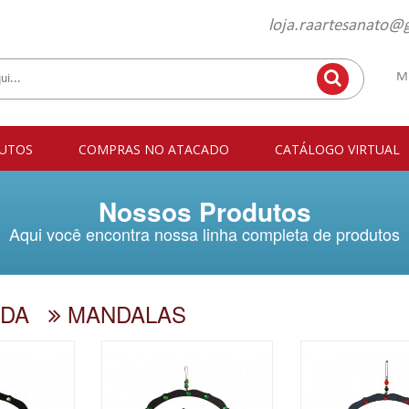
loja.raartesanato@
M
UTOS
COMPRAS NO ATACADO
CATÁLOGO VIRTUAL
Nossos Produtos
Aqui você encontra nossa linha completa de produtos
DA
MANDALAS