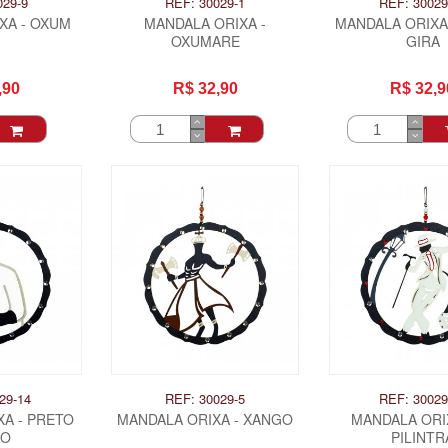
029-9
REF: 30029-1
REF: 30029
XA - OXUM
MANDALA ORIXA -
MANDALA ORIXA
OXUMARE
GIRA
,90
R$ 32,90
R$ 32,9
29-14
REF: 30029-5
REF: 30029
XA - PRETO
MANDALA ORIXA - XANGO
MANDALA ORIX
HO
PILINTR