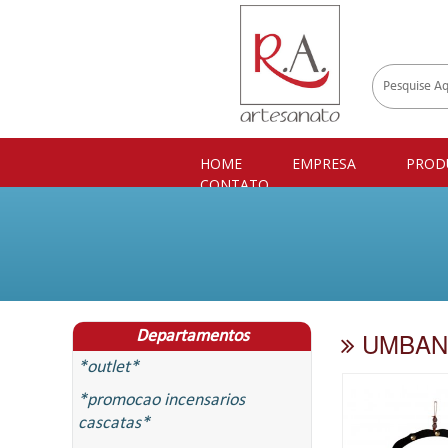
HOME
EMPRESA
PROD
CONTATO
UMBAN
Departamentos
*outlet*
*promocao incensarios
cascatas*