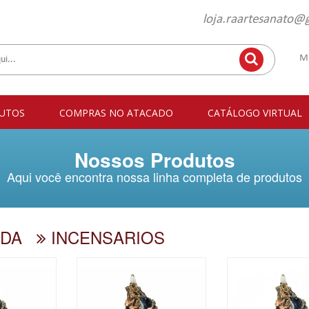
loja.raartesanato@
M
UTOS
COMPRAS NO ATACADO
CATÁLOGO VIRTUAL
Nossos Produtos
Aqui você encontra nossa linha completa de produtos
DA
INCENSARIOS