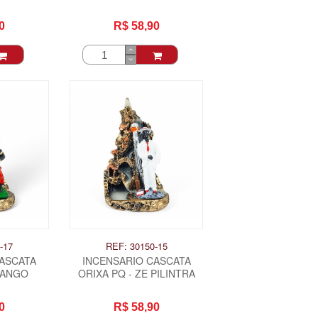
OITE
MARIA MULAMBO
0
R$ 58,90
-17
REF: 30150-15
CASCATA
INCENSARIO CASCATA
XANGO
ORIXA PQ - ZE PILINTRA
0
R$ 58,90