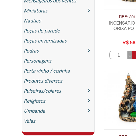
Mensageiros dos ventos
Miniaturas
REF: 301
Nautico
INCENSARIO
ORIXA PQ 
Peças de parede
NAVA
Peças envernizadas
R$ 58
Pedras
Personagens
Porta vinho / cozinha
Produtos diversos
Pulseiras/colares
Religiosos
Umbanda
Velas