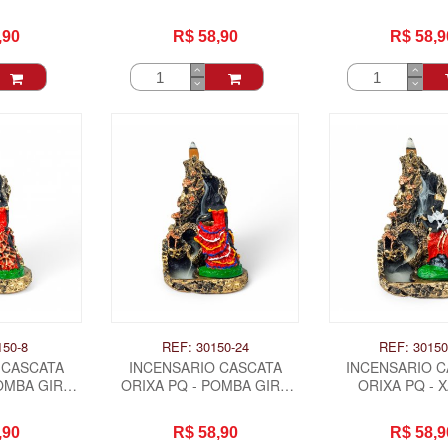
DAMA DA N
,90
R$ 58,90
R$ 58,9
150-8
REF: 30150-24
REF: 30150
 CASCATA
INCENSARIO CASCATA
INCENSARIO 
OMBA GIRA
ORIXA PQ - POMBA GIRA
ORIXA PQ - 
DILHA
SETE SAIAS
,90
R$ 58,90
R$ 58,9