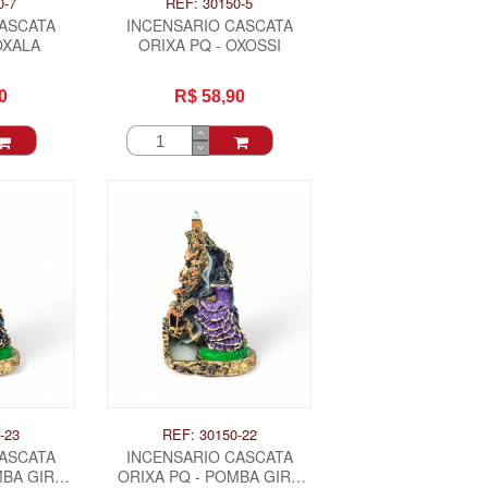
0-7
REF: 30150-5
CASCATA
INCENSARIO CASCATA
OXALA
ORIXA PQ - OXOSSI
0
R$ 58,90
-23
REF: 30150-22
CASCATA
INCENSARIO CASCATA
MBA GIRA
ORIXA PQ - POMBA GIRA