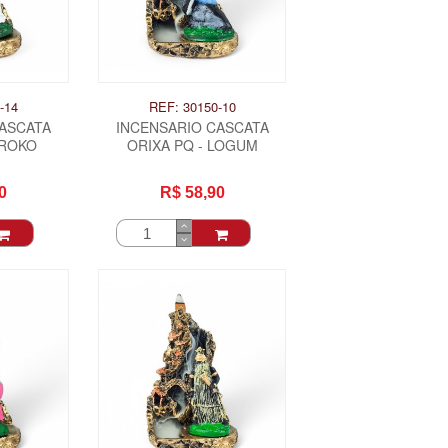
-14
REF: 30150-10
CASCATA
INCENSARIO CASCATA
IROKO
ORIXA PQ - LOGUM
0
R$ 58,90