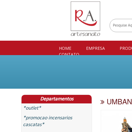
HOME
EMPRESA
PROD
CONTATO
UMBAN
Departamentos
*outlet*
*promocao incensarios
cascatas*