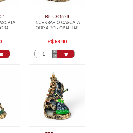
0-4
REF: 30150-9
CASCATA
INCENSARIO CASCATA
 OBA
ORIXA PQ - OBALUAE
0
R$ 58,90