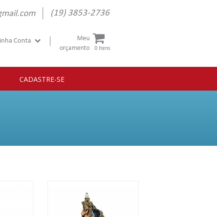
(19) 3853-2736
gmail.com
Meu
inha Conta
orçamento
0 Itens
CADASTRE-SE