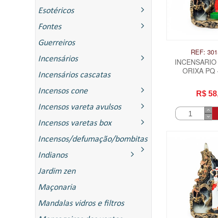
Esotéricos
Fontes
Guerreiros
REF: 301
Incensários
INCENSARIO
ORIXA PQ 
Incensários cascatas
Incensos cone
R$ 58
Incensos vareta avulsos
Incensos varetas box
Incensos/defumação/bombitas
Indianos
ITAS
Jardim zen
Maçonaria
Mandalas vidros e filtros